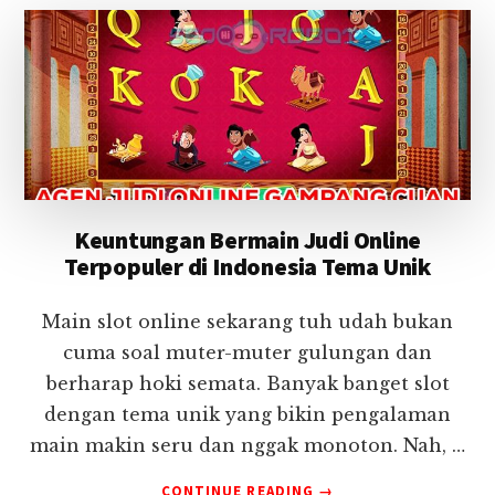
3
DI
INDONESIA
2026
Keuntungan Bermain Judi Online
Terpopuler di Indonesia Tema Unik
Main slot online sekarang tuh udah bukan
cuma soal muter-muter gulungan dan
berharap hoki semata. Banyak banget slot
dengan tema unik yang bikin pengalaman
main makin seru dan nggak monoton. Nah, …
ABOUT
CONTINUE READING
→