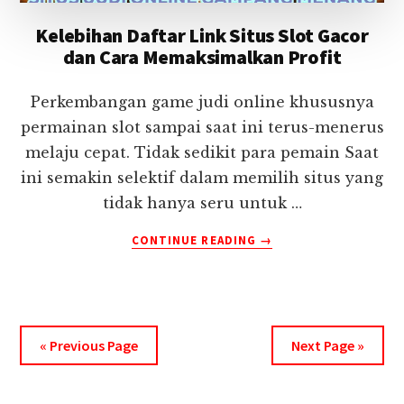
TERBUKTI
Kelebihan Daftar Link Situs Slot Gacor
BEDA
dan Cara Memaksimalkan Profit
DARI
YANG
LAIN
Perkembangan game judi online khususnya
permainan slot sampai saat ini terus-menerus
melaju cepat. Tidak sedikit para pemain Saat
ini semakin selektif dalam memilih situs yang
tidak hanya seru untuk …
ABOUT
CONTINUE READING
→
KELEBIHAN
DAFTAR
LINK
SITUS
SLOT
« Previous Page
Next Page »
GACOR
DAN
CARA