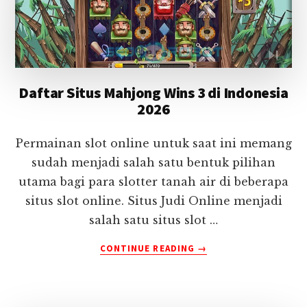
Daftar Situs Mahjong Wins 3 di Indonesia
2026
Permainan slot online untuk saat ini memang
sudah menjadi salah satu bentuk pilihan
utama bagi para slotter tanah air di beberapa
situs slot online. Situs Judi Online menjadi
salah satu situs slot …
ABOUT
CONTINUE READING
→
DAFTAR
SITUS
MAHJONG
WINS