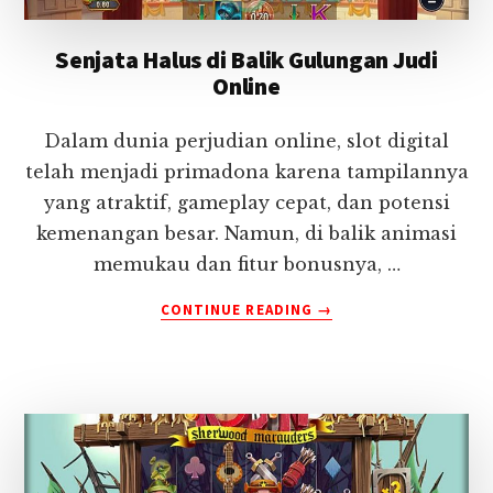
Senjata Halus di Balik Gulungan Judi
Online
Dalam dunia perjudian online, slot digital
telah menjadi primadona karena tampilannya
yang atraktif, gameplay cepat, dan potensi
kemenangan besar. Namun, di balik animasi
memukau dan fitur bonusnya, …
ABOUT
CONTINUE READING
→
SENJATA
HALUS
DI
BALIK
GULUNGAN
JUDI
ONLINE