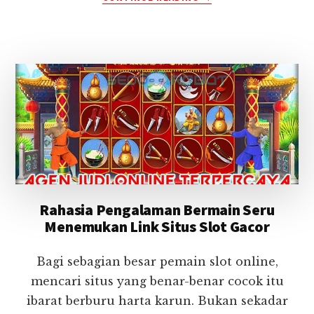
KEUNTUNGAN
BERMAIN
JUDI
ONLINE
TERPOPULER
DI
INDONESIA
TEMA
UNIK
Rahasia Pengalaman Bermain Seru
Menemukan Link Situs Slot Gacor
Bagi sebagian besar pemain slot online,
mencari situs yang benar-benar cocok itu
ibarat berburu harta karun. Bukan sekadar