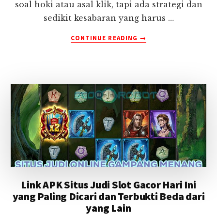
soal hoki atau asal klik, tapi ada strategi dan
sedikit kesabaran yang harus …
ABOUT
CONTINUE READING
→
RAHASIA
PENGALAMAN
BERMAIN
SERU
MENEMUKAN
LINK
SITUS
SLOT
GACOR
Link APK Situs Judi Slot Gacor Hari Ini
yang Paling Dicari dan Terbukti Beda dari
yang Lain