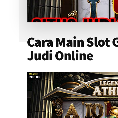
Cara Main Slot G
Judi Online