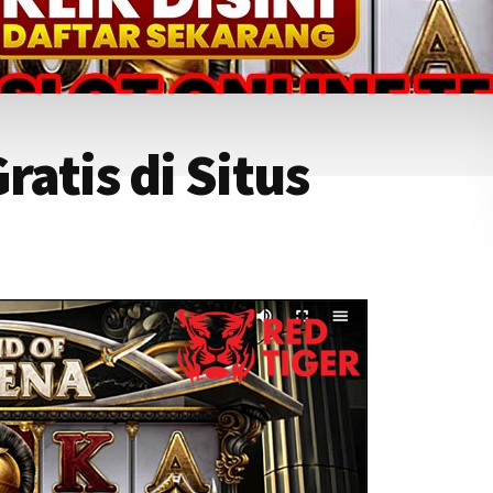
ratis di Situs