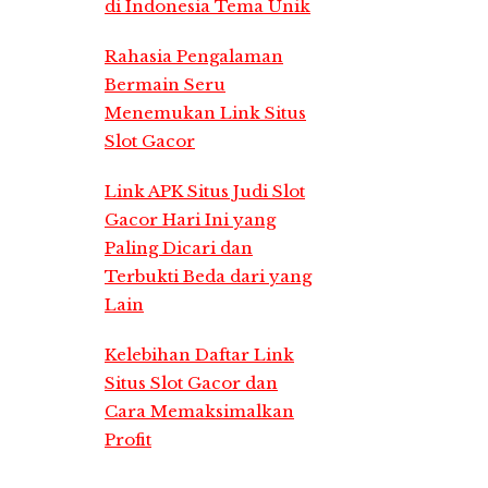
di Indonesia Tema Unik
Rahasia Pengalaman
Bermain Seru
Menemukan Link Situs
Slot Gacor
Link APK Situs Judi Slot
Gacor Hari Ini yang
Paling Dicari dan
Terbukti Beda dari yang
Lain
Kelebihan Daftar Link
Situs Slot Gacor dan
Cara Memaksimalkan
Profit