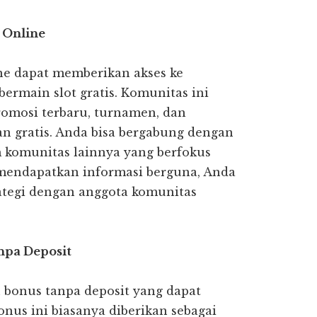
 Online
ne dapat memberikan akses ke
bermain slot gratis. Komunitas ini
promosi terbaru, turnamen, dan
 gratis. Anda bisa bergabung dengan
m komunitas lainnya yang berfokus
n mendapatkan informasi berguna, Anda
ategi dengan anggota komunitas
npa Deposit
 bonus tanpa deposit yang dapat
onus ini biasanya diberikan sebagai