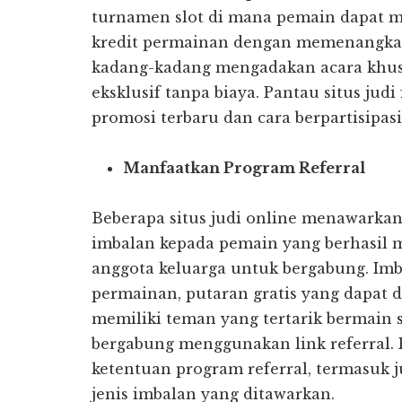
turnamen slot di mana pemain dapat m
kredit permainan dengan memenangkan ko
kadang-kadang mengadakan acara khusu
eksklusif tanpa biaya. Pantau situs ju
promosi terbaru dan cara berpartisipasi
Manfaatkan Program Referral
Beberapa situs judi online menawarka
imbalan kepada pemain yang berhasil
anggota keluarga untuk bergabung. Imba
permainan, putaran gratis yang dapat 
memiliki teman yang tertarik bermain s
bergabung menggunakan link referral.
ketentuan program referral, termasuk 
jenis imbalan yang ditawarkan.