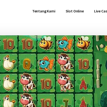
Tentang Kami
Slot Online
Live Ca