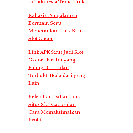
di Indonesia Tema Unik
Rahasia Pengalaman
Bermain Seru
Menemukan Link Situs
Slot Gacor
Link APK Situs Judi Slot
Gacor Hari Ini yang
Paling Dicari dan
Terbukti Beda dari yang
Lain
Kelebihan Daftar Link
Situs Slot Gacor dan
Cara Memaksimalkan
Profit