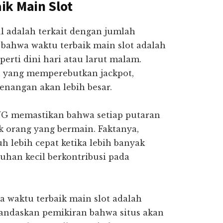
ik Main Slot
l adalah terkait dengan jumlah
bahwa waktu terbaik main slot adalah
perti dini hari atau larut malam.
n yang memperebutkan jackpot,
nangan akan lebih besar.
NG memastikan bahwa setiap putaran
ak orang yang bermain. Faktanya,
h lebih cepat ketika lebih banyak
ruhan kecil berkontribusi pada
wa waktu terbaik main slot adalah
erlandaskan pemikiran bahwa situs akan