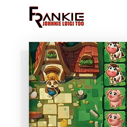
Additional
Skip
Skip
to
to
menu
main
primary
content
sidebar
Agen
Situs
Slot
Online
Gampang
Withdraw