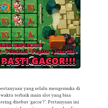
u pertanyaan yang selalu mengemuka di
waktu terbaik main slot yang bisa
ing disebut ‘gacor’?”. Pertanyaan ini